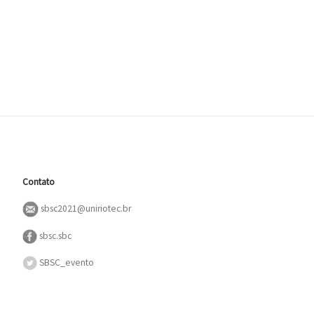
Contato
sbsc2021@uniriotec.br
sbsc.sbc
SBSC_evento