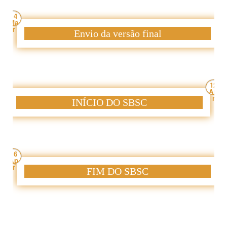
14
Ma
r
Envio da versão final
12
Ap
r
INÍCIO DO SBSC
16
Ap
r
FIM DO SBSC