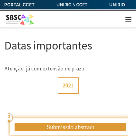
PORTAL CCET
UNIRIO
UNIRIO \ CCET
Skip to content
Me
Datas importantes
Atenção: já com extensão de prazo
2021
13
Jan
Submissão abstract